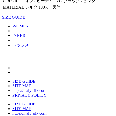
COLOR
オフ / ピーチ / モカ / ブラック / ピンク
MATERIAL
シルク 100% 天竺
SIZE GUIDE
WOMEN
|
INNER
|
トップス
SIZE GUIDE
SITE MAP
https://maly-silk.com
PRIVACY POLICY
SIZE GUIDE
SITE MAP
https://maly-silk.com