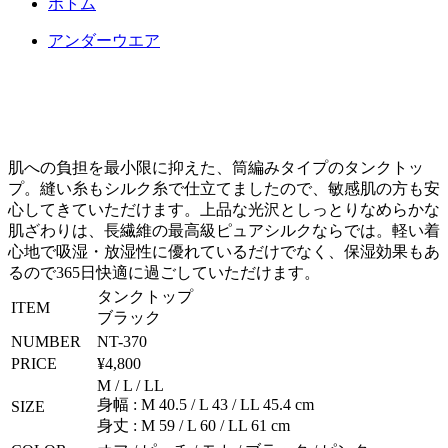
ボトム
アンダーウエア
肌への負担を最小限に抑えた、筒編みタイプのタンクトッ
プ。縫い糸もシルク糸で仕立てましたので、敏感肌の方も安
心してきていただけます。上品な光沢としっとりなめらかな
肌ざわりは、長繊維の最高級ピュアシルクならでは。軽い着
心地で吸湿・放湿性に優れているだけでなく、保湿効果もあ
るので365日快適に過ごしていただけます。
タンクトップ
ITEM
ブラック
NUMBER
NT-370
PRICE
¥4,800
M / L / LL
身幅 : M 40.5 / L 43 / LL 45.4 cm
SIZE
身丈 : M 59 / L 60 / LL 61 cm