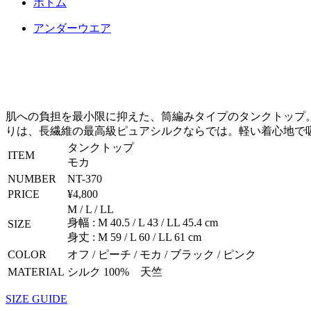
ボトム
アンダーウエア
肌への負担を最小限に抑えた、筒編みタイプのタンクトップ
りは、長繊維の最高級ピュアシルクならでは。軽い着心地で吸
タンクトップ
ITEM
モカ
NUMBER
NT-370
PRICE
¥4,800
M / L / LL
身幅 : M 40.5 / L 43 / LL 45.4 cm
SIZE
身丈 : M 59 / L 60 / LL 61 cm
COLOR
オフ / ピーチ / モカ / ブラック / ピンク
MATERIAL
シルク 100% 天竺
SIZE GUIDE